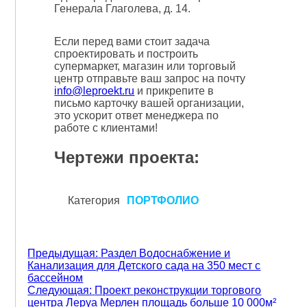
Генерала Глаголева, д. 14.
Если перед вами стоит задача
спроектировать и построить
супермаркет, магазин или торговый
центр отправьте ваш запрос на почту
info@leproekt.ru
и прикрепите в
письмо карточку вашей организации,
это ускорит ответ менеджера по
работе с клиентами!
Чертежи проекта:
Категория
ПОРТФОЛИО
Навигация
Предыдущая:
Раздел Водоснабжение и
Канализация для Детского сада на 350 мест с
по
бассейном
Следующая:
Проект реконструкции торгового
записям
центра Леруа Мерлен площадь больше 10 000м²