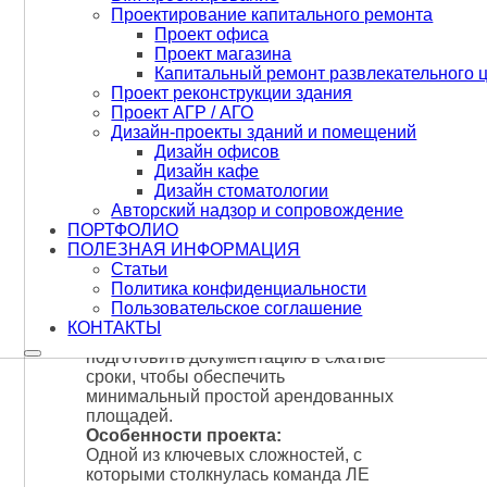
Проектирование капитального ремонта
Проект офиса
Проект магазина
Капитальный ремонт развлекательного ц
Проект реконструкции здания
Проект АГР / АГО
Дизайн-проекты зданий и помещений
Дизайн офисов
Описание работ:
Дизайн кафе
Дизайн стоматологии
Авторский надзор и сопровождение
Компания ЛЕ Проект успешно
ПОРТФОЛИО
выполнила задачу по
разработке
ПОЛЕЗНАЯ ИНФОРМАЦИЯ
рабочей документации для
Статьи
капитального ремонта
встроенных
Политика конфиденциальности
помещений шести магазинов сети
Пользовательское соглашение
супермаркетов Азбука вкуса в Москве.
КОНТАКТЫ
Основной целью проекта было
подготовить документацию в сжатые
сроки, чтобы обеспечить
минимальный простой арендованных
площадей.
Особенности проекта:
Одной из ключевых сложностей, с
которыми столкнулась команда ЛЕ