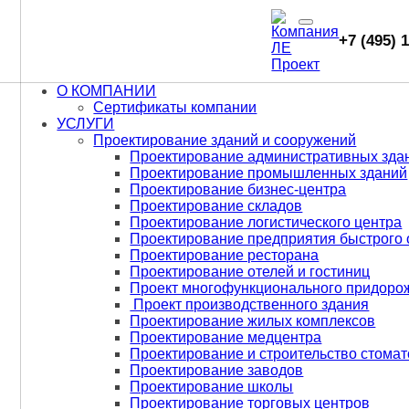
web68
Проектирование зда
Проектные работы
+7 (495) 
Skip
to
О КОМПАНИИ
content
Сеть магазинов
Сертификаты компании
УСЛУГИ
Азбука Вкуса
Проектирование зданий и сооружений
Проектирование административных зда
подготовили
Проектирование промышленных зданий
рабочую
Проектирование бизнес-центра
Проектирование складов
документацию для
Проектирование логистического центра
Проектирование предприятия быстрого
строительства
Проектирование ресторана
Проектирование отелей и гостиниц
шести объектов в
Проект многофункционального придоро
Проект производственного здания
Москве:
Проектирование жилых комплексов
Проектирование медцентра
Проектирование и строительство стомат
Опубликовано:
18.11.2024
25.02.2025
Проектирование заводов
Проектирование школы
Главная
/
ПОРТФОЛИО
/
Сеть
Проектирование торговых центров
магазинов Азбука Вкуса подготовили