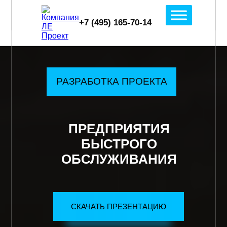
web68
Проектирование зданий и сооружений
Проектные работы
+7 (495) 165-70-14
Skip
to
content
РАЗРАБОТКА ПРОЕКТА
ПРЕДПРИЯТИЯ
БЫСТРОГО
ОБСЛУЖИВАНИЯ
СКАЧАТЬ ПРЕЗЕНТАЦИЮ