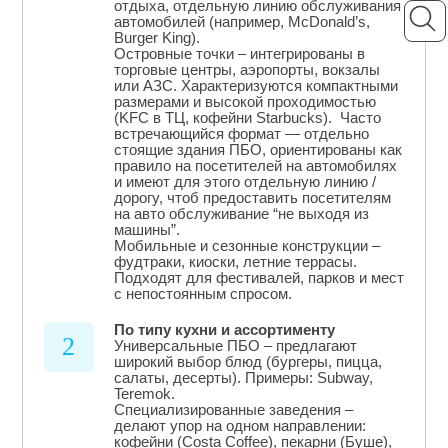
отдыха, отдельную линию обслуживания
автомобилей (например, McDonald’s,
Burger King).
Островные точки – интегрированы в
торговые центры, аэропорты, вокзалы
или АЗС. Характеризуются компактными
размерами и высокой проходимостью
(KFC в ТЦ, кофейни Starbucks). Часто
встречающийся формат — отдельно
стоящие здания ПБО, ориентированы как
правило на посетителей на автомобилях
и имеют для этого отдельную линию /
дорогу, чтоб предоставить посетителям
на авто обслуживание “не выходя из
машины”.
Мобильные и сезонные конструкции –
фудтраки, киоски, летние террасы.
Подходят для фестивалей, парков и мест
с непостоянным спросом.
По типу кухни и ассортименту
2
Универсальные ПБО – предлагают
широкий выбор блюд (бургеры, пицца,
салаты, десерты). Примеры: Subway,
Teremok.
Специализированные заведения –
делают упор на одном направлении:
кофейни (Costa Coffee), пекарни (Буше),