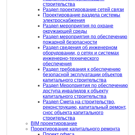
строительства
Раздел проектирование сетей связи
Проектирование раздела системы
Обеспечение прочности и
электроснабжения
1
устойчивости объекта
Раздел мероприятия по охране
Раздел содержит расчеты и решения,
окружающей среды
которые гарантируют, что здание или
Раздел мероприятия по обеспечению
сооружение сможет выдерживать все
предполагаемые нагрузки (собственный
пожарной безопасности
вес, снеговые, ветровые, сейсмические и
Раздел сведения об инженерном
другие воздействия).
оборудовании, о сетях и системах
Это обеспечивает безопасность
инженерно-технического
эксплуатации объекта и предотвращает
обеспечения
аварии.
Раздел требования к обеспечению
безопасной эксплуатации объектов
Соблюдение нормативных
2
капитального строительства
требований
Раздел Мероприятия по обеспечению
Раздел разрабатывается в соответствии
доступа инвалидов к объекту
с действующими строительными
нормами и правилами (СНиП, СП), а
капитального строительства
также ГОСТами.
Раздел Смета на строительство,
Это необходимо для получения
реконструкцию, капитальный ремонт,
разрешительной документации и
снос объекта капитального
успешного прохождения экспертиз.
строительства
BIM проектирование
Оптимизация материалов и затрат
Проектирование капитального ремонта
3
В разделе подбираются наиболее
Проект офиса