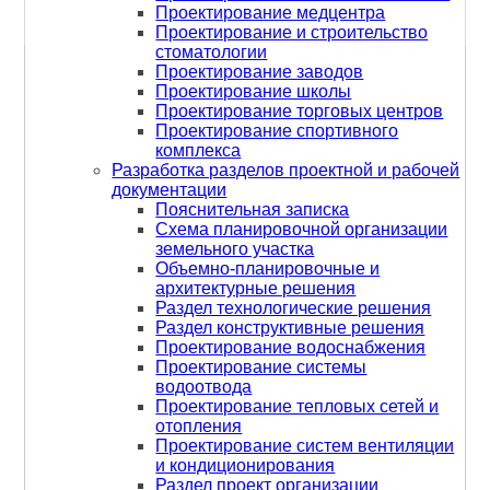
Проектирование медцентра
Проектирование и строительство
стоматологии
Проектирование заводов
Главная
Разработка разделов проектной и рабочей
/
Проектирование школы
документации
/
Раздел конструктивные решения
Проектирование торговых центров
Проектирование спортивного
РАЗДЕЛ КОНСТРУКТИВНЫЕ РЕШЕНИЯ
комплекса
Разработка разделов проектной и рабочей
документации
Пояснительная записка
Раздел
«Конструктивные решения»
в
Схема планировочной организации
проектной документации является одним из
земельного участка
важнейших, он определяет основные принципы
Объемно-планировочные и
и подходы к созданию несущих и ограждающих
архитектурные решения
конструкций здания или сооружения. Его
Раздел технологические решения
наличие и качественная детальная проработка
Раздел конструктивные решения
Проектирование водоснабжения
необходимы по следующим причинам:
Проектирование системы
Текстовая часть раздела «Технологические
водоотвода
решения» включает в себя подробное описание
Проектирование тепловых сетей и
всех деталей, связанных с технологическими
отопления
процессами и оборудованием на объекте.
Проектирование систем вентиляции
и кондиционирования
Раздел проект организации