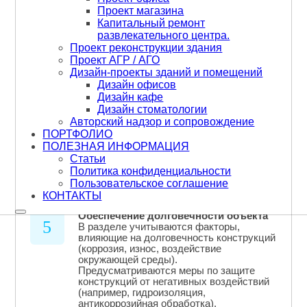
эффективные материалы и конструкции,
Проект магазина
что позволяет минимизировать затраты
Капитальный ремонт
на строительство без ущерба для
качества и надежности.
развлекательного центра.
Учитываются современные технологии и
Проект реконструкции здания
материалы, которые могут снизить
Проект АГР / АГО
стоимость и сроки строительства.
Дизайн-проекты зданий и помещений
Дизайн офисов
Определение архитектурно-
Дизайн кафе
4
планировочных решений
Дизайн стоматологии
Конструктивные решения тесно связаны
Авторский надзор и сопровождение
с архитектурным обликом здания. Они
ПОРТФОЛИО
определяют форму, размеры и
ПОЛЕЗНАЯ ИНФОРМАЦИЯ
расположение несущих элементов (стен,
колонн, перекрытий, фундаментов).
Статьи
Это позволяет реализовать задумки
Политика конфиденциальности
архитектора, обеспечивая при этом
Пользовательское соглашение
функциональность и безопасность.
КОНТАКТЫ
Обеспечение долговечности объекта
5
В разделе учитываются факторы,
влияющие на долговечность конструкций
(коррозия, износ, воздействие
окружающей среды).
Предусматриваются меры по защите
конструкций от негативных воздействий
(например, гидроизоляция,
антикоррозийная обработка).