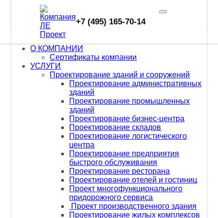
web68
Проектирование зданий и сооружений
Проектные работы
+7 (495) 165-70-14
Skip
to
О КОМПАНИИ
content
Сертификаты компании
УСЛУГИ
Проектирование зданий и сооружений
Проектирование административных
РАЗРАБОТКА РАЗДЕЛА
зданий
Проектирование промышленных
зданий
Проектирование бизнес-центра
Проектирование складов
КОНСТРУКТИВНЫЕ
Проектирование логистического
РЕШЕНИЯ
центра
Проектирование предприятия
быстрого обслуживания
Проектирование ресторана
Проектирование отелей и гостиниц
Проект многофункционального
СКАЧАТЬ ПРЕЗЕНТАЦИЮ
придорожного сервиса
Проект производственного здания
Проектирование жилых комплексов